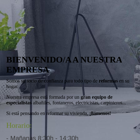
BIENVENIDO/A A NUESTRA
EMPRESA
Somos su socio de confianza para todo tipo de
reformas
en su
hogar.
Nuestra empresa está formada por un
gran equipo de
especialistas
albañiles, fontaneros, electricistas, carpinteros...
Si está pensando en reformar su vivienda,
¡llámenos!
Horario:
- Mañanas 8:30h - 14:30h