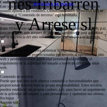
nes Iribarren
Configuración de cookies
PÁGINA DE INICIO
Este sitio web utiliza cookies para proporcionar una experiencia de
usuario óptima a los visitantes. Ciertos contenidos de terceros solo se
muestran si "Contenido de terceros" está habilitado.
y Arrese sl
Necesarias técnicamente
Estas cookies son necesarias para el funcionamiento del sitio web, p.ej.
para protegerlo ante ataques de piratas informáticos y para garantizar
que la apariencia del sitio sea consistente y se adapte a la demanda.
Analíticas
Las cookies se utilizan para optimizar la experiencia de usuario.
Incluyen estadísticas proporcionadas por terceros al operador del sitio
web y permiten mostrar publicidad personalizada mediante el
seguimiento de la actividad del usuario a través de diferentes sitios
web.
Contenido de terceros
Puede que este sitio web ofrezca contenido o funcionalidades que
proporcionan terceros bajo su propia responsabilidad. Estos terceros
pueden establecer sus propias cookies, p.ej. para hacer un seguimiento
de la actividad del usuario o para personalizar y optimizar sus ofertas.
Rechazar
Aceptar todo
Guardar