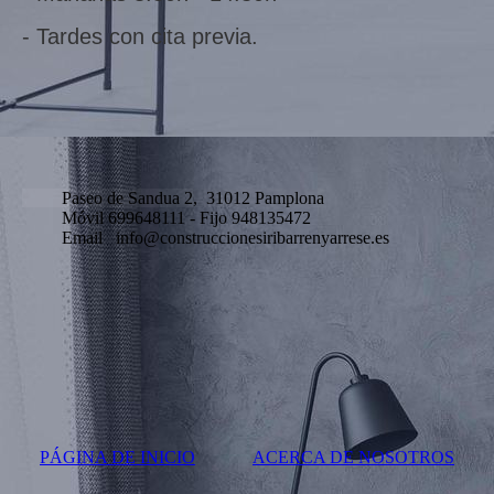
- Tardes con cita previa.
Paseo de Sandua 2
, 31012 Pamplona
Móvil 699648111 - Fijo 948135472
Email info@construccionesiribarrenyarrese.es
PÁGINA DE INICIO
ACERCA DE NOSOTROS